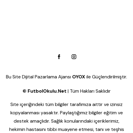
r
a
l
r
r
a
m
Bu Site
Dijital Pazarlama Ajansı
OYOX
ile Güçlendirilmiştir.
a
©
FutbolOkulu.Net
| Tüm Hakları Saklıdır
Site içeriğindeki tüm bilgiler tarafımıza aittir ve izinsiz
v
kopyalanması yasaktır. Paylaştığımız bilgiler eğitim ve
destek amaçlıdır. Sağlık konularındaki içeriklerimiz,
e
i
hekimin hastasını tıbbi muayene etmesi, tanı ve teşhis