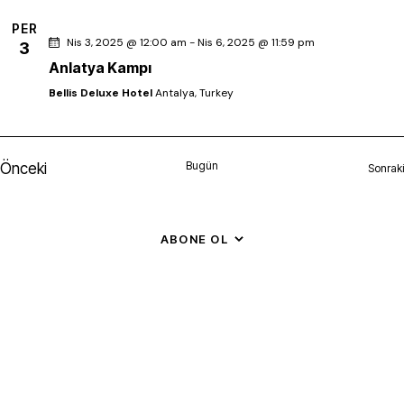
t
a
t
r
PER
e
k
Nis 3, 2025 @ 12:00 am
-
Nis 6, 2025 @ 11:59 pm
3
i
i
Anlatya Kampı
h
i
Bellis Deluxe Hotel
Antalya, Turkey
s
l
e
n
ç
i
Bugün
Önceki
Sonraki
.
Etkinlikler
l
i
ABONE OL
k
r
l
e