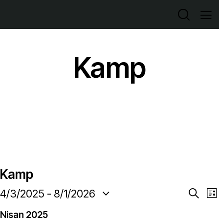
Kamp
Kamp
E
4/3/2025
 - 
8/1/2026
A
L
r
T
i
t
a
Nisan 2025
s