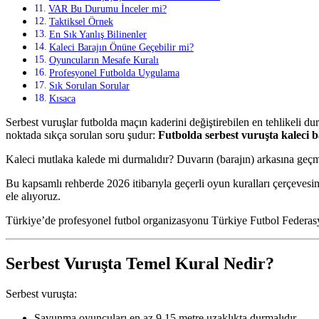
VAR Bu Durumu İnceler mi?
Taktiksel Örnek
En Sık Yanlış Bilinenler
Kaleci Barajın Önüne Geçebilir mi?
Oyuncuların Mesafe Kuralı
Profesyonel Futbolda Uygulama
Sık Sorulan Sorular
Kısaca
Serbest vuruşlar futbolda maçın kaderini değiştirebilen en tehlikeli du
noktada sıkça sorulan soru şudur:
Futbolda serbest vuruşta kaleci b
Kaleci mutlaka kalede mi durmalıdır? Duvarın (barajın) arkasına geçm
Bu kapsamlı rehberde 2026 itibarıyla geçerli oyun kuralları çerçevesin
ele alıyoruz.
Türkiye’de profesyonel futbol organizasyonu Türkiye Futbol Federasyo
Serbest Vuruşta Temel Kural Nedir?
Serbest vuruşta:
Savunma oyuncuları en az 9,15 metre uzaklıkta durmalıdır.