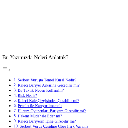
Bu Yazımızda Neleri Anlattık?
Serbest Vuruşta Temel Kural Nedir?
Kaleci Bariyer Arkasına Geçebilir mi?
Bu Taktik Neden Kullanılır?
Risk Nedir?
Kaleci Kale Çizgisinden Çıkabilir mi?
Penaltı ile Karıştırılmamalı
Hücum Oyuncuları Bariyere Girebilir mi?
Hakem Müdahale Eder mi?
Kaleci Bariyerin İçine Girebilir mi?
Serbest Vuruş Çeşidine Göre Fark Var mı?