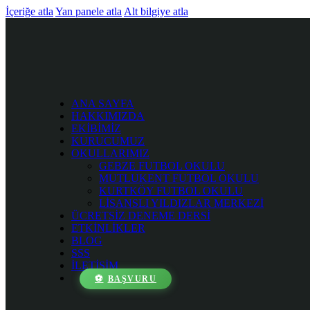
İçeriğe atla
Yan panele atla
Alt bilgiye atla
ANA SAYFA
HAKKIMIZDA
EKİBİMİZ
KURUCUMUZ
OKULLARIMIZ
GEBZE FUTBOL OKULU
MUTLUKENT FUTBOL OKULU
KURTKÖY FUTBOL OKULU
LİSANSLI YILDIZLAR MERKEZİ
ÜCRETSİZ DENEME DERSİ
ETKİNLİKLER
BLOG
SSS
İLETİŞİM
BAŞVURU