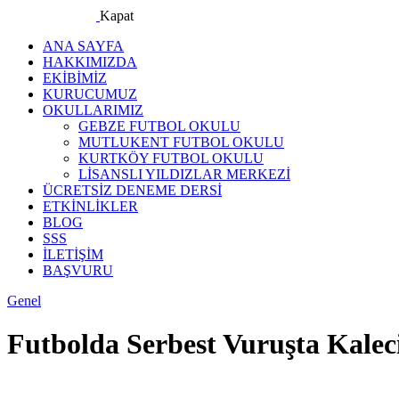
Kapat
ANA SAYFA
HAKKIMIZDA
EKİBİMİZ
KURUCUMUZ
OKULLARIMIZ
GEBZE FUTBOL OKULU
MUTLUKENT FUTBOL OKULU
KURTKÖY FUTBOL OKULU
LİSANSLI YILDIZLAR MERKEZİ
ÜCRETSİZ DENEME DERSİ
ETKİNLİKLER
BLOG
SSS
İLETİŞİM
BAŞVURU
facebook-
instagram
Genel
1
Futbolda Serbest Vuruşta Kalec