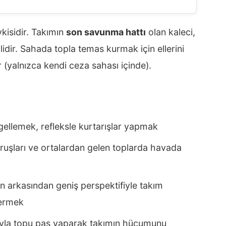
vkisidir. Takımın
son savunma hattı
olan kaleci,
idir. Sahada topla temas kurmak için ellerini
 (yalnızca kendi ceza sahası içinde).
ngellemek, refleksle kurtarışlar yapmak
uşları ve ortalardan gelen toplarda havada
 arkasından geniş perspektifiyle takım
vermek
ıyla topu pas yaparak takımın hücumunu