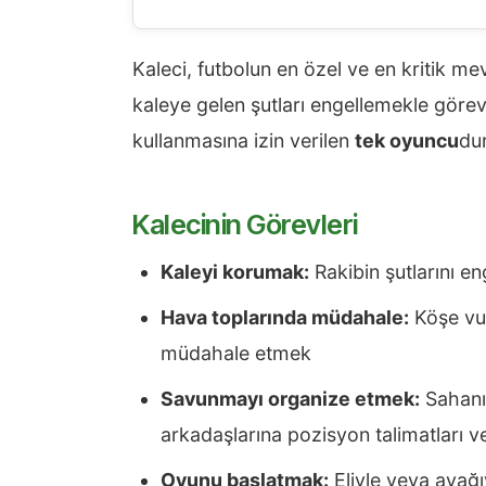
Kaleci, futbolun en özel ve en kritik me
kaleye gelen şutları engellemekle görevl
kullanmasına izin verilen
tek oyuncu
dur
Kalecinin Görevleri
Kaleyi korumak:
Rakibin şutlarını e
Hava toplarında müdahale:
Köşe vur
müdahale etmek
Savunmayı organize etmek:
Sahanın
arkadaşlarına pozisyon talimatları 
Oyunu başlatmak:
Eliyle veya ayağ