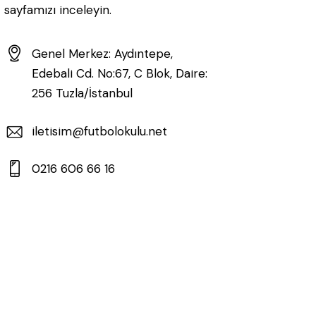
sayfamızı inceleyin.
Genel Merkez: Aydıntepe,
Edebali Cd. No:67, C Blok, Daire:
256 Tuzla/İstanbul
iletisim@futbolokulu.net
0216 606 66 16