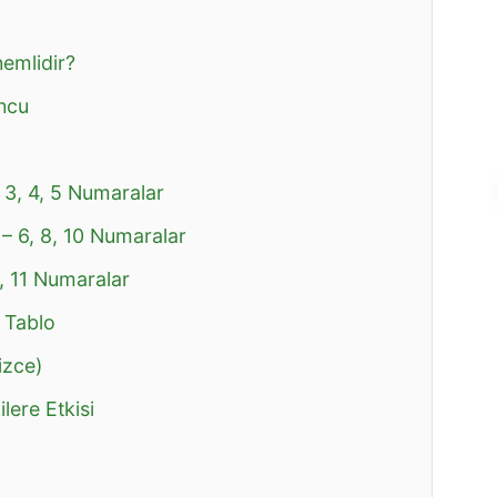
emlidir?
ncu
 3, 4, 5 Numaralar
 – 6, 8, 10 Numaralar
9, 11 Numaralar
 Tablo
izce)
lere Etkisi