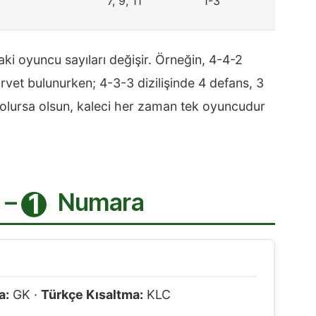
7, 9, 11
1-3
daki oyuncu sayıları değişir. Örneğin, 4-4-2
orvet bulunurken; 4-3-3 dizilişinde 4 defans, 3
ne olursa olsun, kaleci her zaman tek oyuncudur
 –
Numara
1
a:
GK ·
Türkçe Kısaltma:
KLC