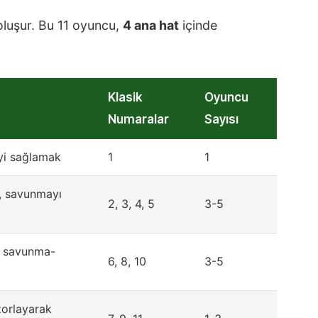
oluşur. Bu 11 oyuncu,
4 ana hat
içinde
Klasik
Oyuncu
Numaralar
Sayısı
yi sağlamak
1
1
, savunmayı
2, 3, 4, 5
3-5
, savunma-
6, 8, 10
3-5
zorlayarak