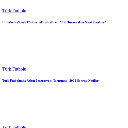
Türk Futbolu
E-Futbol (eSpor) Türkiye: eFootball ve EA FC Turnuvaları Nasıl Katılınır?
Türk Futbolu
Türk Futbolunda ‘Altın Jenerasyon’ Tartışması: 2002 Sonrası Nesiller
Türk Futbolu