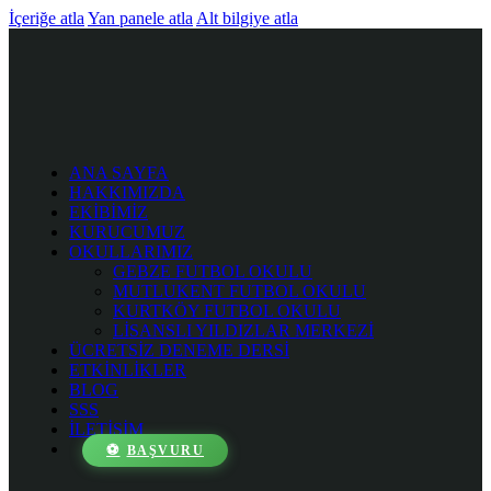
İçeriğe atla
Yan panele atla
Alt bilgiye atla
ANA SAYFA
HAKKIMIZDA
EKİBİMİZ
KURUCUMUZ
OKULLARIMIZ
GEBZE FUTBOL OKULU
MUTLUKENT FUTBOL OKULU
KURTKÖY FUTBOL OKULU
LİSANSLI YILDIZLAR MERKEZİ
ÜCRETSİZ DENEME DERSİ
ETKİNLİKLER
BLOG
SSS
İLETİŞİM
BAŞVURU