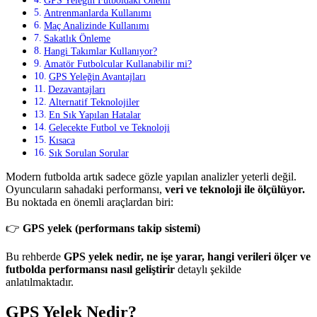
GPS Yeleğin Futboldaki Önemi
Antrenmanlarda Kullanımı
Maç Analizinde Kullanımı
Sakatlık Önleme
Hangi Takımlar Kullanıyor?
Amatör Futbolcular Kullanabilir mi?
GPS Yeleğin Avantajları
Dezavantajları
Alternatif Teknolojiler
En Sık Yapılan Hatalar
Gelecekte Futbol ve Teknoloji
Kısaca
Sık Sorulan Sorular
Modern futbolda artık sadece gözle yapılan analizler yeterli değil.
Oyuncuların sahadaki performansı,
veri ve teknoloji ile ölçülüyor.
Bu noktada en önemli araçlardan biri:
👉
GPS yelek (performans takip sistemi)
Bu rehberde
GPS yelek nedir, ne işe yarar, hangi verileri ölçer ve
futbolda performansı nasıl geliştirir
detaylı şekilde
anlatılmaktadır.
GPS Yelek Nedir?