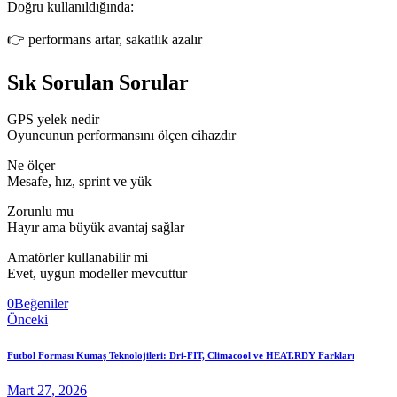
Doğru kullanıldığında:
👉 performans artar, sakatlık azalır
Sık Sorulan Sorular
GPS yelek nedir
Oyuncunun performansını ölçen cihazdır
Ne ölçer
Mesafe, hız, sprint ve yük
Zorunlu mu
Hayır ama büyük avantaj sağlar
Amatörler kullanabilir mi
Evet, uygun modeller mevcuttur
Twitter-
Facebook
Share-
Copy
0
Beğeniler
Yazı
x
email
URL
Önceki
to
gezinmesi
clipboard
Futbol Forması Kumaş Teknolojileri: Dri-FIT, Climacool ve HEAT.RDY Farkları
Mart 27, 2026