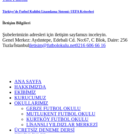
Türkiye’de Futbol Kulübü Lisanslama Sistemi: UEFA Kriterleri
İletişim Bilgileri
Şubelerimizin adresleri için iletişim sayfamızı inceleyin.
Genel Merkez: Aydıntepe, Edebali Cd. No:67, C Blok, Daire: 256
Tuzla/İstanbul
iletisim@futbolokulu.net
0216 606 66 16
ANA SAYFA
HAKKIMIZDA
EKİBİMİZ
KURUCUMUZ
OKULLARIMIZ
GEBZE FUTBOL OKULU
MUTLUKENT FUTBOL OKULU
KURTKÖY FUTBOL OKULU
LİSANSLI YILDIZLAR MERKEZİ
ÜCRETSİZ DENEME DERSİ