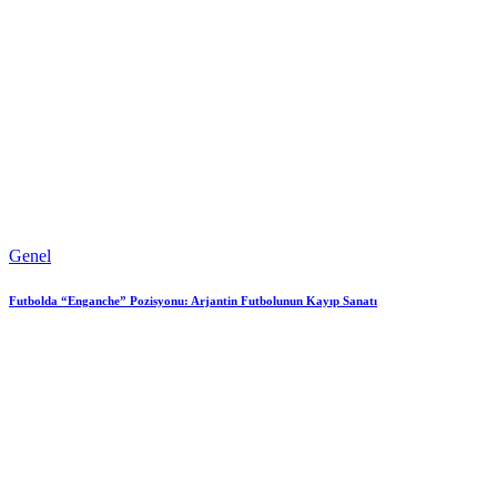
Genel
Futbolda “Enganche” Pozisyonu: Arjantin Futbolunun Kayıp Sanatı