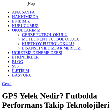
Kapat
ANA SAYFA
HAKKIMIZDA
EKİBİMİZ
KURUCUMUZ
OKULLARIMIZ
GEBZE FUTBOL OKULU
MUTLUKENT FUTBOL OKULU
KURTKÖY FUTBOL OKULU
LİSANSLI YILDIZLAR MERKEZİ
ÜCRETSİZ DENEME DERSİ
ETKİNLİKLER
BLOG
SSS
İLETİŞİM
BAŞVURU
facebook-
instagram
Genel
1
GPS Yelek Nedir? Futbolda
Performans Takip Teknolojileri