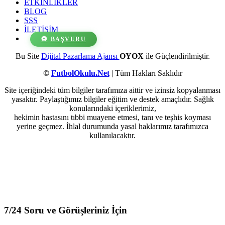
ETKİNLİKLER
BLOG
SSS
İLETİŞİM
BAŞVURU
facebook-
instagram
Bu Site
Dijital Pazarlama Ajansı
OYOX
ile Güçlendirilmiştir.
1
©
FutbolOkulu.Net
| Tüm Hakları Saklıdır
Site içeriğindeki tüm bilgiler tarafımıza aittir ve izinsiz kopyalanması
yasaktır. Paylaştığımız bilgiler eğitim ve destek amaçlıdır. Sağlık
konularındaki içeriklerimiz,
hekimin hastasını tıbbi muayene etmesi, tanı ve teşhis koyması
yerine geçmez. İhlal durumunda yasal haklarımız tarafımızca
kullanılacaktır.
7/24 Soru ve Görüşleriniz İçin