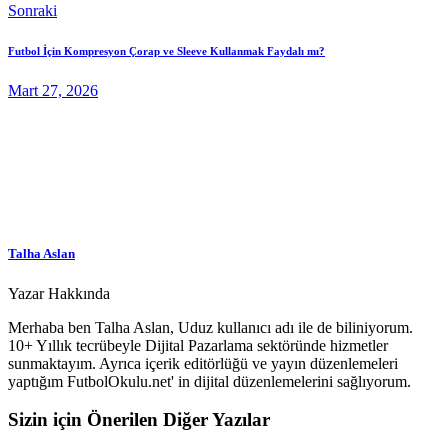
Sonraki
Futbol İçin Kompresyon Çorap ve Sleeve Kullanmak Faydalı mı?
Mart 27, 2026
Talha Aslan
Yazar Hakkında
Merhaba ben Talha Aslan, Uduz kullanıcı adı ile de biliniyorum.
10+ Yıllık tecrübeyle Dijital Pazarlama sektöründe hizmetler
sunmaktayım. Ayrıca içerik editörlüğü ve yayın düzenlemeleri
yaptığım FutbolOkulu.net' in dijital düzenlemelerini sağlıyorum.
Sizin için Önerilen Diğer Yazılar