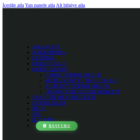
İçeriğe atla
Yan panele atla
Alt bilgiye atla
ANA SAYFA
HAKKIMIZDA
EKİBİMİZ
KURUCUMUZ
OKULLARIMIZ
GEBZE FUTBOL OKULU
MUTLUKENT FUTBOL OKULU
KURTKÖY FUTBOL OKULU
LİSANSLI YILDIZLAR MERKEZİ
ÜCRETSİZ DENEME DERSİ
ETKİNLİKLER
BLOG
SSS
İLETİŞİM
BAŞVURU