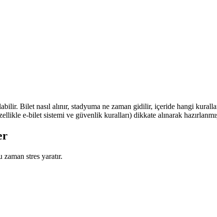
abilir. Bilet nasıl alınır, stadyuma ne zaman gidilir, içeride hangi kural
likle e-bilet sistemi ve güvenlik kuralları) dikkate alınarak hazırlanmış
er
u zaman stres yaratır.