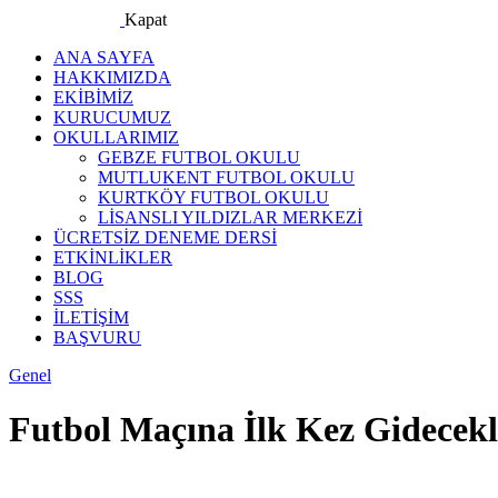
Kapat
ANA SAYFA
HAKKIMIZDA
EKİBİMİZ
KURUCUMUZ
OKULLARIMIZ
GEBZE FUTBOL OKULU
MUTLUKENT FUTBOL OKULU
KURTKÖY FUTBOL OKULU
LİSANSLI YILDIZLAR MERKEZİ
ÜCRETSİZ DENEME DERSİ
ETKİNLİKLER
BLOG
SSS
İLETİŞİM
BAŞVURU
facebook-
instagram
Genel
1
Futbol Maçına İlk Kez Gidecekl