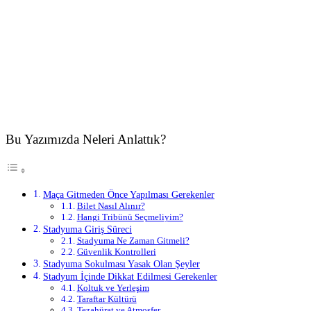
Bu Yazımızda Neleri Anlattık?
Maça Gitmeden Önce Yapılması Gerekenler
Bilet Nasıl Alınır?
Hangi Tribünü Seçmeliyim?
Stadyuma Giriş Süreci
Stadyuma Ne Zaman Gitmeli?
Güvenlik Kontrolleri
Stadyuma Sokulması Yasak Olan Şeyler
Stadyum İçinde Dikkat Edilmesi Gerekenler
Koltuk ve Yerleşim
Taraftar Kültürü
Tezahürat ve Atmosfer