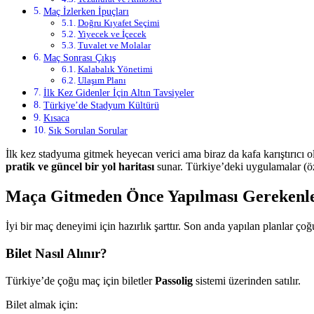
Maç İzlerken İpuçları
Doğru Kıyafet Seçimi
Yiyecek ve İçecek
Tuvalet ve Molalar
Maç Sonrası Çıkış
Kalabalık Yönetimi
Ulaşım Planı
İlk Kez Gidenler İçin Altın Tavsiyeler
Türkiye’de Stadyum Kültürü
Kısaca
Sık Sorulan Sorular
İlk kez stadyuma gitmek heyecan verici ama biraz da kafa karıştırıcı ol
pratik ve güncel bir yol haritası
sunar. Türkiye’deki uygulamalar (özel
Maça Gitmeden Önce Yapılması Gerekenl
İyi bir maç deneyimi için hazırlık şarttır. Son anda yapılan planlar çoğ
Bilet Nasıl Alınır?
Türkiye’de çoğu maç için biletler
Passolig
sistemi üzerinden satılır.
Bilet almak için: