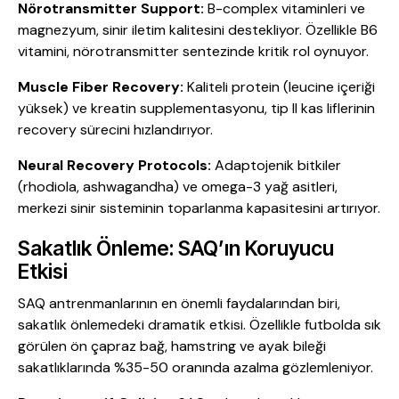
Nörotransmitter Support:
B-complex vitaminleri ve
magnezyum, sinir iletim kalitesini destekliyor. Özellikle B6
vitamini, nörotransmitter sentezinde kritik rol oynuyor.
Muscle Fiber Recovery:
Kaliteli protein (leucine içeriği
yüksek) ve kreatin supplementasyonu, tip II kas liflerinin
recovery sürecini hızlandırıyor.
Neural Recovery Protocols:
Adaptojenik bitkiler
(rhodiola, ashwagandha) ve omega-3 yağ asitleri,
merkezi sinir sisteminin toparlanma kapasitesini artırıyor.
Sakatlık Önleme: SAQ’ın Koruyucu
Etkisi
SAQ antrenmanlarının en önemli faydalarından biri,
sakatlık önlemedeki dramatik etkisi. Özellikle futbolda sık
görülen ön çapraz bağ, hamstring ve ayak bileği
sakatlıklarında %35-50 oranında azalma gözlemleniyor.