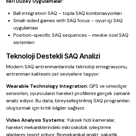
İleri Düzey Uygulamalar:
Ball integration SAQ – topla SAQ kombinasyonları
Small-sided games with SAQ focus – oyun içi SAQ
uygulaması
Position-specific SAQ sequences – mevkie özel SAQ
sistemleri
Teknoloji Destekli SAQ Analizi
Modern SAQ antrenmanlarında teknoloji entegrasyonu,
antrenman kalitesini üst seviyelere taşıyor:
Wearable Technology Integration:
GPS ve ivmeölçer
sensörleri, oyuncuların hareket profillerini gerçek zamanlı
analiz ediyor. Bu data, bireyselleştirilmiş SAQ programları
oluşturmak için kritik bilgiler sağlıyor.
Video Analysis Systems:
Yüksek hızlı kameralar,
hareket mekaniklerindeki mikroskobik iyileştirme
alanlarını tespit ediyor. Biomekanikal analiz, sakatlık