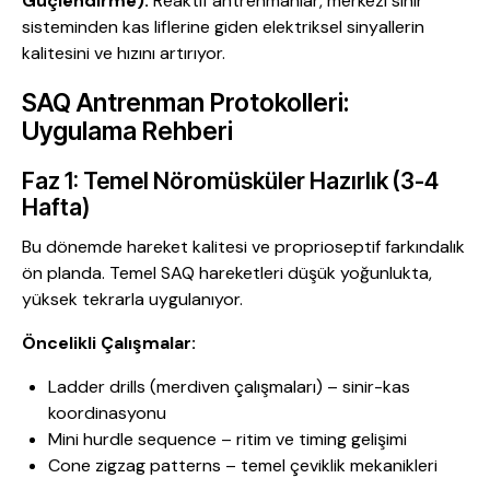
Güçlendirme):
Reaktif antrenmanlar, merkezi sinir
sisteminden kas liflerine giden elektriksel sinyallerin
kalitesini ve hızını artırıyor.
SAQ Antrenman Protokolleri:
Uygulama Rehberi
Faz 1: Temel Nöromüsküler Hazırlık (3-4
Hafta)
Bu dönemde hareket kalitesi ve proprioseptif farkındalık
ön planda. Temel SAQ hareketleri düşük yoğunlukta,
yüksek tekrarla uygulanıyor.
Öncelikli Çalışmalar:
Ladder drills (merdiven çalışmaları) – sinir-kas
koordinasyonu
Mini hurdle sequence – ritim ve timing gelişimi
Cone zigzag patterns – temel çeviklik mekanikleri