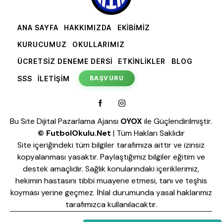
ANA SAYFA
HAKKIMIZDA
EKİBİMİZ
KURUCUMUZ
OKULLARIMIZ
ÜCRETSİZ DENEME DERSİ
ETKİNLİKLER
BLOG
SSS
İLETİŞİM
BAŞVURU
Bu Site
Dijital Pazarlama Ajansı
OYOX
ile Güçlendirilmiştir.
©
FutbolOkulu.Net
| Tüm Hakları Saklıdır
Site içeriğindeki tüm bilgiler tarafımıza aittir ve izinsiz
kopyalanması yasaktır. Paylaştığımız bilgiler eğitim ve
destek amaçlıdır. Sağlık konularındaki içeriklerimiz,
hekimin hastasını tıbbi muayene etmesi, tanı ve teşhis
koyması yerine geçmez. İhlal durumunda yasal haklarımız
tarafımızca kullanılacaktır.