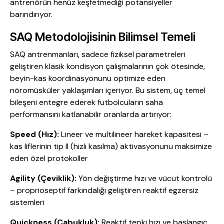
antrenörün henüz keşfetmediği potansiyeller
barındırıyor.
SAQ Metodolojisinin Bilimsel Temeli
SAQ antrenmanları, sadece fiziksel parametreleri
geliştiren klasik kondisyon çalışmalarının çok ötesinde,
beyin-kas koordinasyonunu optimize eden
nöromüsküler yaklaşımları içeriyor. Bu sistem, üç temel
bileşeni entegre ederek futbolcuların saha
performansını katlanabilir oranlarda artırıyor:
Speed (Hız):
Lineer ve multilineer hareket kapasitesi –
kas liflerinin tip II (hızlı kasılma) aktivasyonunu maksimize
eden özel protokoller
Agility (Çeviklik):
Yön değiştirme hızı ve vücut kontrolü
– proprioseptif farkındalığı geliştiren reaktif egzersiz
sistemleri
Quickness (Çabukluk):
Reaktif tepki hızı ve başlangıç