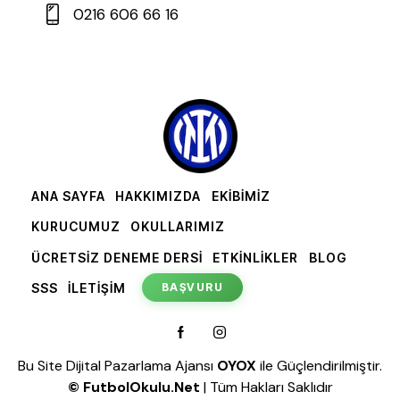
0216 606 66 16
ANA SAYFA
HAKKIMIZDA
EKİBİMİZ
KURUCUMUZ
OKULLARIMIZ
ÜCRETSİZ DENEME DERSİ
ETKİNLİKLER
BLOG
SSS
İLETİŞİM
BAŞVURU
Bu Site
Dijital Pazarlama Ajansı
OYOX
ile Güçlendirilmiştir.
©
FutbolOkulu.Net
| Tüm Hakları Saklıdır