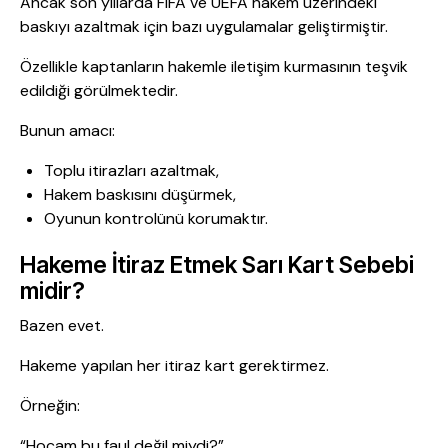
Ancak son yıllarda FIFA ve UEFA hakem üzerindeki
baskıyı azaltmak için bazı uygulamalar geliştirmiştir.
Özellikle kaptanların hakemle iletişim kurmasının teşvik
edildiği görülmektedir.
Bunun amacı:
Toplu itirazları azaltmak,
Hakem baskısını düşürmek,
Oyunun kontrolünü korumaktır.
Hakeme İtiraz Etmek Sarı Kart Sebebi
midir?
Bazen evet.
Hakeme yapılan her itiraz kart gerektirmez.
Örneğin:
“Hocam bu faul değil miydi?”