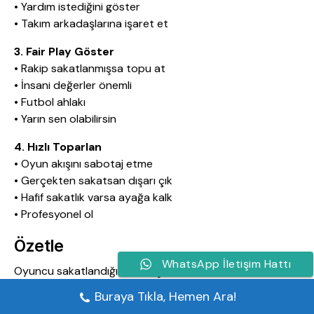
• Yardım istediğini göster
• Takım arkadaşlarına işaret et
3. Fair Play Göster
• Rakip sakatlanmışsa topu at
• İnsani değerler önemli
• Futbol ahlakı
• Yarın sen olabilirsin
4. Hızlı Toparlan
• Oyun akışını sabotaj etme
• Gerçekten sakatsan dışarı çık
• Hafif sakatlık varsa ayağa kalk
• Profesyonel ol
Özetle
WhatsApp İletişim Hattı
Oyuncu sakatlandığında maç otomatik olarak durmaz.
Hakem sakatlığın ciddiyetine göre karar verir:
Buraya Tıkla, Hemen Ara!